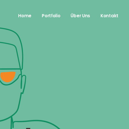
Imagefilm
Jetzt Anfra
Home
Portfolio
Über Uns
Kontakt
Trailer und Spots
Datenschut
Erklärfilm
Impressum
Recruiting
Imagefilm
Jetzt Anfra
Storys
Trailer und Spots
Datenschut
Erklärfilm
Impressum
Recruiting
Storys