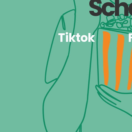
Sch
Tiktok