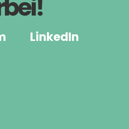
bei!
m
LinkedIn