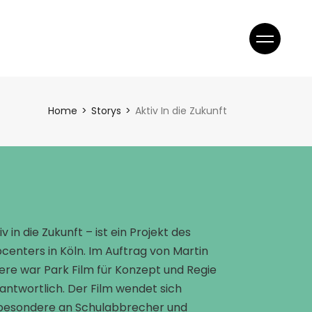
gen
z
gen
Home
Storys
Aktiv In die Zukunft
z
iv in die Zukunft – ist ein Projekt des
centers in Köln. Im Auftrag von Martin
ere war Park Film für Konzept und Regie
antwortlich. Der Film wendet sich
besondere an Schulabbrecher und