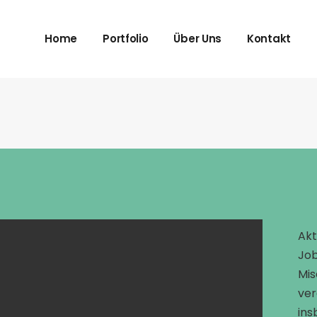
Imagefilm
Jetzt Anfra
Home
Portfolio
Über Uns
Kontakt
Trailer und Spots
Datenschut
Erklärfilm
Impressum
Recruiting
Imagefilm
Jetzt Anfra
Storys
Trailer und Spots
Datenschut
Erklärfilm
Impressum
Recruiting
Storys
Akt
Job
Mis
ver
ins