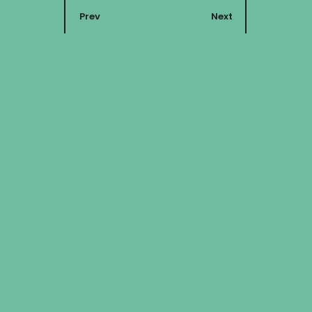
Prev
Next
Trailer und Spots
Hard Land – Benedict
Wells