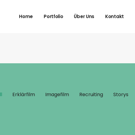
Home
Portfolio
Über Uns
Kontakt
Imagefilm
Jetzt Anfra
Trailer und Spots
Datenschut
Erklärfilm
Impressum
Recruiting
Storys
l
Erklärfilm
Imagefilm
Recruiting
Storys