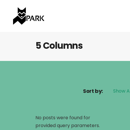
5 Columns
Sort by:
Show Al
No posts were found for
provided query parameters.