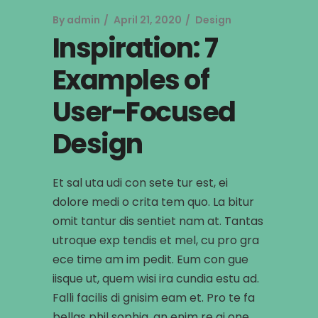
By
admin
April 21, 2020
Design
Inspiration: 7
Examples of
User-Focused
Design
Et sal uta udi con sete tur est, ei
dolore medi o crita tem quo. La bitur
omit tantur dis sentiet nam at. Tantas
utroque exp tendis et mel, cu pro gra
ece time am im pedit. Eum con gue
iisque ut, quem wisi ira cundia estu ad.
Falli facilis di gnisim eam et. Pro te fa
bellas phil sophia, an enim re gi one