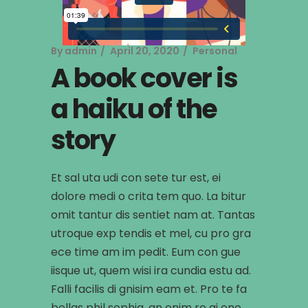
By
admin
April 20, 2020
Personal
A book cover is
a haiku of the
story
Et sal uta udi con sete tur est, ei
dolore medi o crita tem quo. La bitur
omit tantur dis sentiet nam at. Tantas
utroque exp tendis et mel, cu pro gra
ece time am im pedit. Eum con gue
iisque ut, quem wisi ira cundia estu ad.
Falli facilis di gnisim eam et. Pro te fa
bellas phil sophia, an enim re gi one