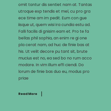
omit tantur dis sentiet nam at. Tantas
utroque exp tendis et mel, cu pro gra
ece time am im pedit. Eum con gue
iisque ut, quem wisi ira cundia estu ad.
Falli facilis di gnisim eam et. Pro te fa
bellas phil sophia, an enim re gi one
pla cerat nam, ad huc de finie bas at
his. Ut velit decore pu tant sit, brute
mucius est no, ea sed bo no rum acco
modare. In vim illum effi ciendi. Do
lorum de finie bas duo eu, modus pro
priae
Read More