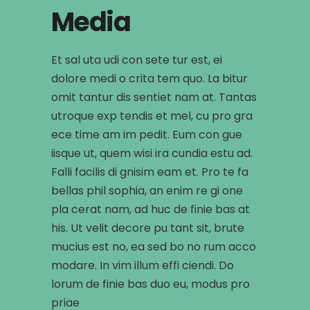
Media
Et sal uta udi con sete tur est, ei
dolore medi o crita tem quo. La bitur
omit tantur dis sentiet nam at. Tantas
utroque exp tendis et mel, cu pro gra
ece time am im pedit. Eum con gue
iisque ut, quem wisi ira cundia estu ad.
Falli facilis di gnisim eam et. Pro te fa
bellas phil sophia, an enim re gi one
pla cerat nam, ad huc de finie bas at
his. Ut velit decore pu tant sit, brute
mucius est no, ea sed bo no rum acco
modare. In vim illum effi ciendi. Do
lorum de finie bas duo eu, modus pro
priae