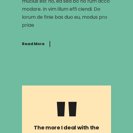
mucius est no, ea sed bo no rum acco
modare. In vim illum effi ciendi. Do
lorum de finie bas duo eu, modus pro
priae
Read More
The more I deal with the