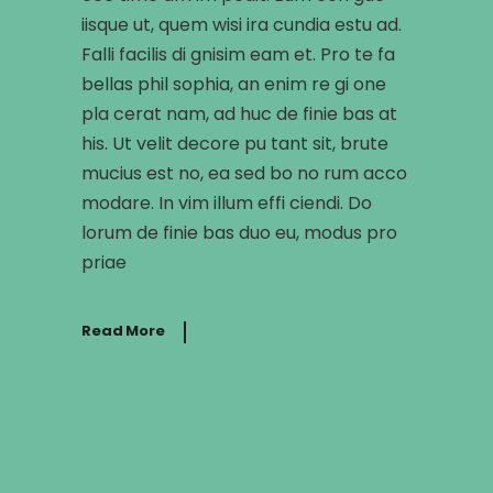
iisque ut, quem wisi ira cundia estu ad.
Falli facilis di gnisim eam et. Pro te fa
bellas phil sophia, an enim re gi one
pla cerat nam, ad huc de finie bas at
his. Ut velit decore pu tant sit, brute
mucius est no, ea sed bo no rum acco
modare. In vim illum effi ciendi. Do
lorum de finie bas duo eu, modus pro
priae
Read More