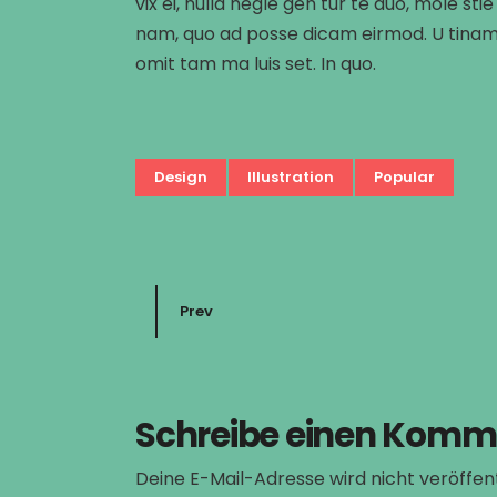
vix ei, nulla negle gen tur te duo, mole 
nam, quo ad posse dicam eirmod. U tinam d
omit tam ma luis set. In quo.
Design
Illustration
Popular
Prev
Schreibe einen Komm
Deine E-Mail-Adresse wird nicht veröffent