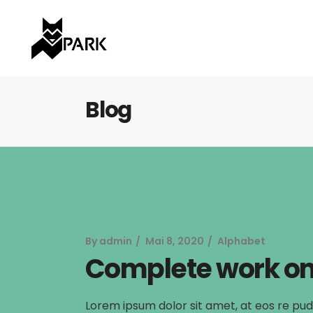
Blog
By
admin
Mai 8, 2020
Alphabet
Complete work on
Lorem ipsum dolor sit amet, at eos re pud