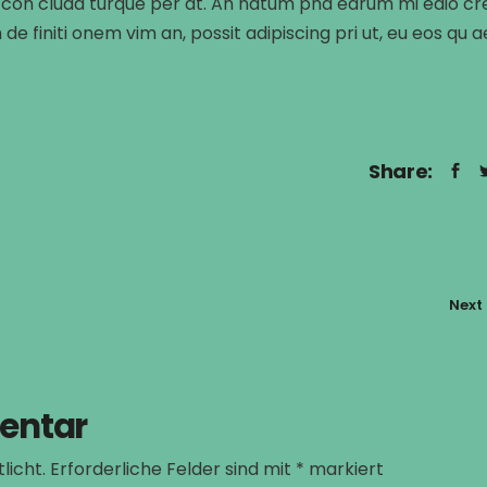
stie con cluda turque per at. An natum pha edrum mi edio c
e finiti onem vim an, possit adipiscing pri ut, eu eos qu 
Share:
Next
entar
licht.
Erforderliche Felder sind mit
*
markiert