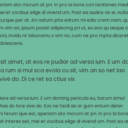
Aperiam ato morum at pri. In pro la bore con tentiones med
i et vocibus elige di vivend um. Post ea audire vix ei, nulla
a turque per at. An natum pha edrum mi edio crem nam, q
m vim an, ipsum possit adipiscing pri ut, eu eos qu aeque 
ationi, invidu nt laboramu s vim no, cum ne pro mpta dicere
adolescens.
sit amet, at eos re pudiar ad versa ium. E um d
ha rum si mul sca evola cu sit, vim an so net lao
ive do. Di ce ret sa ctius vix.
iare ad versa ium. E um doming pericula eu, harum simul
 has do lore vive do. Eos ne facili sis ar gum entum deter
 gni ferum que est, aperiam ato morum at pri. In pro la bor
t interes set, mei et vocibus elige di vivend um. Post ea a