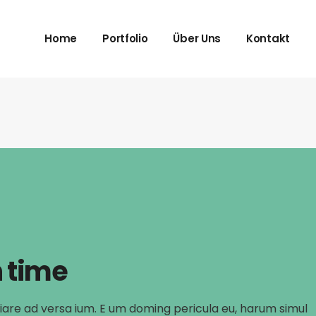
Imagefilm
Jetzt Anfra
Home
Portfolio
Über Uns
Kontakt
Trailer und Spots
Datenschut
Erklärfilm
Impressum
Recruiting
Imagefilm
Jetzt Anfra
Storys
Trailer und Spots
Datenschut
Erklärfilm
Impressum
Recruiting
Storys
 time
iare ad versa ium. E um doming pericula eu, harum simul