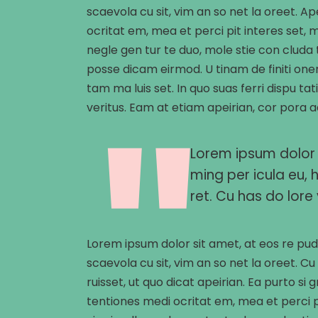
scaevola cu sit, vim an so net la oreet. 
ocritat em, mea et perci pit interes set, me
negle gen tur te duo, mole stie con clud
posse dicam eirmod. U tinam de finiti one
tam ma luis set. In quo suas ferri dispu t
veritus. Eam at etiam apeirian, cor pora 
Lorem ipsum dolor 
ming per icula eu, 
ret. Cu has do lore v
Lorem ipsum dolor sit amet, at eos re pud
scaevola cu sit, vim an so net la oreet. Cu
ruisset, ut quo dicat apeirian. Ea purto si
tentiones medi ocritat em, mea et perci pi