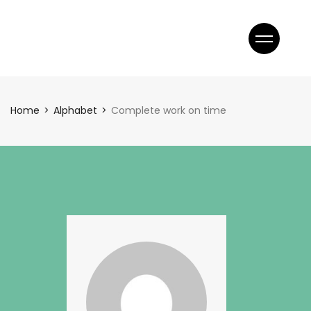
gen
z
gen
Home
Alphabet
Complete work on time
z