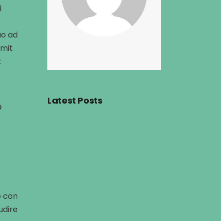
i
uo ad
omit
t
Latest Posts
o
e con
udire